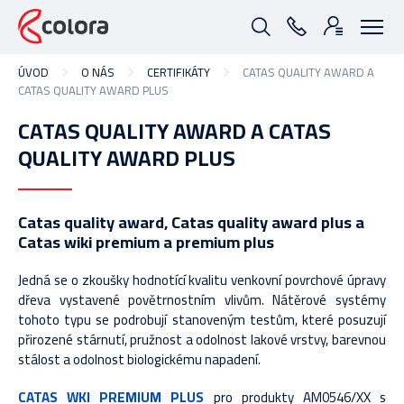
ÚVOD
O NÁS
CERTIFIKÁTY
CATAS QUALITY AWARD A
CATAS QUALITY AWARD PLUS
CATAS QUALITY AWARD A CATAS
QUALITY AWARD PLUS
Catas quality award, Catas quality award plus a
Catas wiki premium a premium plus
Jedná se o zkoušky hodnotící kvalitu venkovní povrchové úpravy
dřeva vystavené povětrnostním vlivům. Nátěrové systémy
tohoto typu se podrobují stanoveným testům, které posuzují
přirozené stárnutí, pružnost a odolnost lakové vrstvy, barevnou
stálost a odolnost biologickému napadení.
CATAS WKI PREMIUM PLUS
pro produkty AM0546/XX s