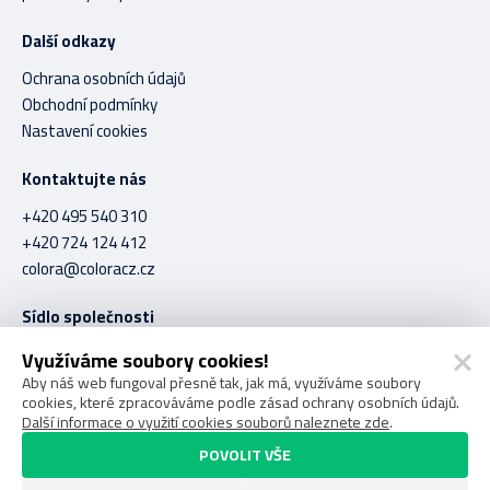
Další odkazy
Ochrana osobních údajů
Obchodní podmínky
Nastavení cookies
Kontaktujte nás
+420 495 540 310
+420 724 124 412
colora@coloracz.cz
Sídlo společnosti
C O L O R A spol. s r.o.
Využíváme soubory cookies!
Stavební 1056
Aby náš web fungoval přesně tak, jak má, využíváme soubory
cookies, které zpracováváme podle zásad ochrany osobních údajů.
Hradec Králové 500 03
Další informace o využití cookies souborů naleznete zde
.
POVOLIT VŠE
COLORA spol. s r.o. © 2026