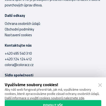
povrchových úprav dřeva.
Další odkazy
Ochrana osobních údajů
Obchodní podmínky
Nastavení cookies
Kontaktujte nás
+420 495 540 310
+420 724 124 412
colora@coloracz.cz
Sídlo společnosti
C O L O R A spol. s r.o.
Využíváme soubory cookies!
Stavební 1056
Aby náš web fungoval přesně tak, jak má, využíváme soubory
cookies, které zpracováváme podle zásad ochrany osobních údajů.
Hradec Králové 500 03
Další informace o využití cookies souborů naleznete zde
.
POVOLIT VŠE