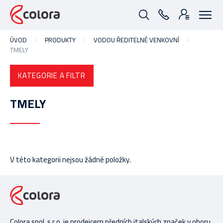
ÚVOD
PRODUKTY
VODOU ŘEDITELNÉ VENKOVNÍ
TMELY
KATEGORIE A FILTR
TMELY
V této kategorii nejsou žádné položky.
Colora spol. s r.o. je prodejcem předních italských značek v oboru