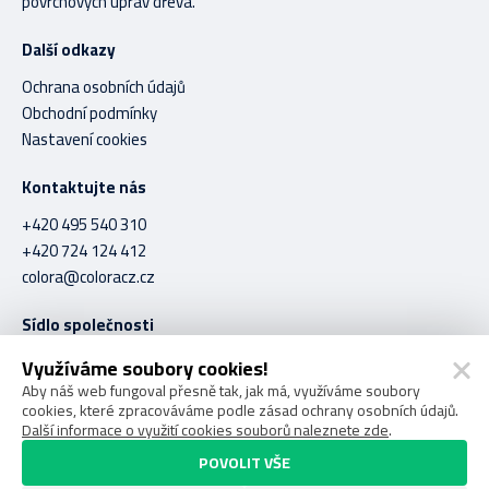
povrchových úprav dřeva.
Další odkazy
Ochrana osobních údajů
Obchodní podmínky
Nastavení cookies
Kontaktujte nás
+420 495 540 310
+420 724 124 412
colora@coloracz.cz
Sídlo společnosti
C O L O R A spol. s r.o.
Využíváme soubory cookies!
Stavební 1056
Aby náš web fungoval přesně tak, jak má, využíváme soubory
cookies, které zpracováváme podle zásad ochrany osobních údajů.
Hradec Králové 500 03
Další informace o využití cookies souborů naleznete zde
.
POVOLIT VŠE
COLORA spol. s r.o. © 2026